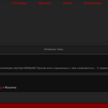
Участники
Правила
Поиск
Регистрация
Активные темы
lk.ru/viewtopic.php?pid=680#p680 Просим всех хорошенько с ним ознакомиться... С ува
их
»
Машина