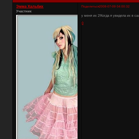
Эмма Хальбих
Поделиться
2008-07-09 04:00:32
Участник
у меня их 2!Когда я увидела их в 
0