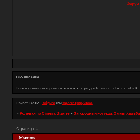
Форум
Объявление
Вашему вниманию предлагается вот этот раздел http://cinemabizarre.roleta
Привет, Гость!
Войдите
или
зарегистрируйтесь
.
»
Ролевая по Cinema Bizarre
»
Загородный коттедж Эммы Хальб
Страница:
1
Машина