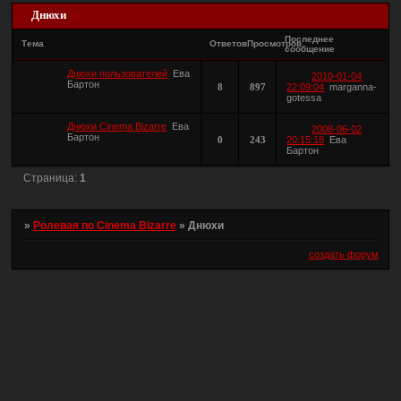
Днюхи
Последнее
Тема
Ответов
Просмотров
сообщение
Днюхи пользователей
Ева
2010-01-04
Бартон
8
897
22:09:04
marganna-
gotessa
Днюхи Cinema Bizarre
Ева
2008-06-02
Бартон
0
243
20:15:18
Ева
Бартон
Страница:
1
»
Ролевая по Cinema Bizarre
»
Днюхи
создать форум